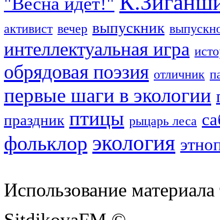
К.Зиганш
"Весна идет!"
выпускник
активист
вечер
выпускно
интеллектуальная игра
исто
обрядовая поэзия
отличник
п
первые шаги в экологии
птицы
са
праздник
рыцарь леса
экология
фольклор
этно
Использование материала 
SitdikovaFM ©.