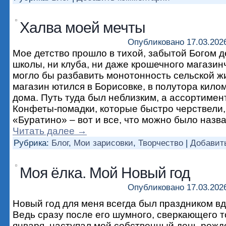
Халва моей мечты
Опубликовано
17.03.202
Мое детство прошло в тихой, забытой Богом 
школы, ни клуба, ни даже крошечного магазинч
могло бы разбавить монотонность сельской 
магазин ютился в Борисовке, в полутора кило
дома. Путь туда был неблизким, а ассортимен
Конфеты-помадки, которые быстро черствели,
«Буратино» – вот и все, что можно было назв
Читать далее
→
Рубрика:
Блог
,
Мои зарисовки
,
Творчество
|
Добавит
Моя ёлка. Мой Новый год
Опубликовано
17.03.202
Новый год для меня всегда был праздником в
Ведь сразу после его шумного, сверкающего т
января, наступал мой собственный день рожде