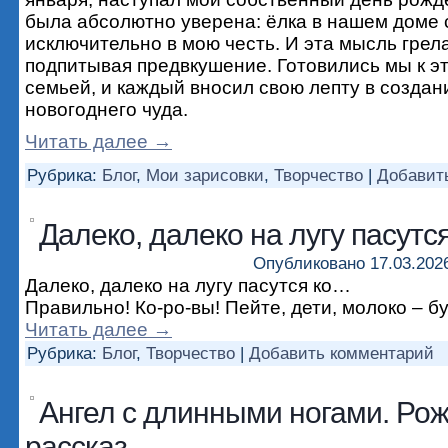
была абсолютно уверена: ёлка в нашем доме 
исключительно в мою честь. И эта мысль грела
подпитывая предвкушение. Готовились мы к э
семьей, и каждый вносил свою лепту в создан
новогоднего чуда.
Читать далее
→
Рубрика:
Блог
,
Мои зарисовки
,
Творчество
|
Добавит
Далеко, далеко на лугу пасутся
Опубликовано
17.03.202
Далеко, далеко на лугу пасутся ко…
Правильно! Ко-ро-вы! Пейте, дети, молоко – б
Читать далее
→
Рубрика:
Блог
,
Творчество
|
Добавить комментарий
Ангел с длинными ногами. Ро
рассказ