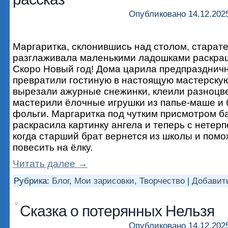
Опубликовано
14.12.202
Маргаритка, склонившись над столом, старат
разглаживала маленькими ладошками раскраш
Скоро Новый год! Дома царила предпраздничн
превратили гостиную в настоящую мастерску
вырезали ажурные снежинки, клеили разноцв
мастерили ёлочные игрушки из папье-маше и
фольги. Маргаритка под чутким присмотром б
раскрасила картинку ангела и теперь с нетер
когда старший брат вернется из школы и помо
повесить на ёлку.
Читать далее
→
Рубрика:
Блог
,
Мои зарисовки
,
Творчество
|
Добавит
Сказка о потерянных Нельзя
Опубликовано
14.12.202