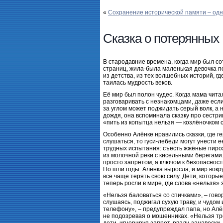
«
Сохранение исторической памяти – од
Сказка о потерянных
В стародавние времена, когда мир был с
страниц, жила-была маленькая девочка по
из детства, из тех волшебных историй, г
таилась мудрость веков.
Её мир был полон чудес. Когда мама чита
разговаривать с незнакомцами, даже есл
за углом может поджидать серый волк, а 
дождя, она вспоминала сказку про сестри
«пить из копытца нельзя — козлёночком 
Особенно Алёнке нравились сказки, где г
слушаться, то гуси-лебеди могут унести е
трудных испытания: съесть жжёные пирож
из молочной реки с кисельными берегами.
просто запретом, а ключом к безопасност
Но шли годы. Алёнка выросла, и мир вокру
все чаще терять свою силу. Дети, котор
теперь росли в мире, где слова «нельзя» з
«Нельзя баловаться со спичками», – гово
слушаясь, поджигал сухую траву, и чудом
телефону», – предупреждал папа, но Алён
не подозревая о мошенниках. «Нельзя тро