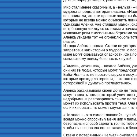
дети, игнорируя запрет, рвали занавески,
Мир стал менее сказочным, а «нельзя» –
мудрость предков, которая гласила: «Над
не понимали, что эти простые запреты б
которые не всегда можно объяснить логик
Однажды Алёнка, уже ставшая мамой, сид
потрёпанную книжку со сказками и начала 
молочные реки с кисельными берегами звуч
Алёнка увидела тот же огонёк любопытства
глазах.
И тогда Алёнка поняла. Сказки не устаре
запретов, а как истории о мудрости, о по
мире могут скрываться опасности. Она по
совместному поиску безопасных путей.
«Видишь, доченька», – начала Алёнка, ука
они как те люди, которые могут предложит
Баба-Яга – это не просто старуха в лесу, 
которые проходила героиня, – это как тво
осторожной и думать о последствиях».
Алёнка рассказывала своей дочке не тольк
могут вызвать пожар, который уничтожит 
недобрыми, и разговаривать с ними по те
может их использовать против тебя. Она г
если их порвать, то может случиться что-
«Но знаешь, что самое главное?» – улыбн
всегда можно спросить у меня или у папы
безопасный способ сделать то, что тебе 
чтобы ты познавала его, оставаясь в без
Сказка о потерянных «Нельзя» оживала в