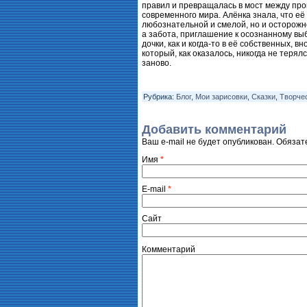
правил и превращалась в мост между пр
современного мира. Алёнка знала, что её 
любознательной и смелой, но и осторожн
а забота, приглашение к осознанному выб
дочки, как и когда-то в её собственных, в
который, как оказалось, никогда не терял
заново.
Рубрика:
Блог
,
Мои зарисовки
,
Сказки
,
Творче
Добавить комментарий
Ваш e-mail не будет опубликован. Обяз
Имя
*
E-mail
*
Сайт
Комментарий