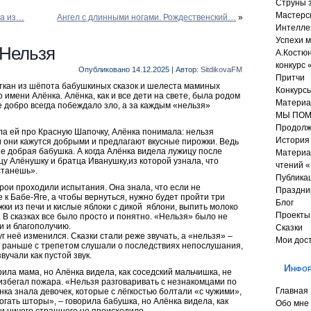
Струны 
Мастерс
на из…
Ангел с длинными ногами. Рождественский…
»
Интелле
Успехи м
 Нельзя
А.Костю
конкурс 
Опубликовано
14.12.2025
|
Автор:
SitdikovaFM
Притчи
откан из шёпота бабушкиных сказок и шелеста маминых
Конкурсы
 имени Алёнка. Алёнка, как и все дети на свете, была родом
Материа
де добро всегда побеждало зло, а за каждым «нельзя»
МЫ ПОМ
Продолж
ла ей про Красную Шапочку, Алёнка понимала: нельзя
История 
и они кажутся добрыми и предлагают вкусные пирожки. Ведь
не добрая бабушка. А когда Алёнка видела лужицу после
Материа
цу Алёнушку и братца Иванушку,из которой узнала, что
чтений 
станешь».
Публика
ерои проходили испытания. Она знала, что если не
Праздни
е к Бабе-Яге, а чтобы вернуться, нужно будет пройти три
Блог
ки из печи и кислые яблоки с дикой яблони, выпить молоко
Проекты
 В сказках все было просто и понятно. «Нельзя» было не
и и благополучию.
Сказки
г неё изменился. Сказки стали реже звучать, а «нельзя» –
Мои дос
ые раньше с трепетом слушали о последствиях непослушания,
вучали как пустой звук.
Инфор
рила мама, но Алёнка видела, как соседский мальчишка, не
 избегал пожара. «Нельзя разговаривать с незнакомцами по
Главная
ка знала девочек, которые с лёгкостью болтали «с чужими»,
гать шторы», – говорила бабушка, но Алёнка видела, как
Обо мне