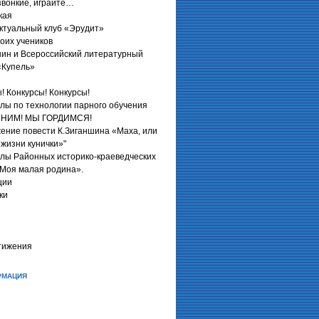
звонкие, играйте…
кая
ктуальный клуб «Эрудит»
оих учеников
нин и Всероссийский литературный
«Купель»
! Конкурсы! Конкурсы!
лы по технологии парного обучения
НИМ! МЫ ГОРДИМСЯ!
ение повести К.Зиганшина «Маха, или
жизни кунички»"
лы Районных историко-краеведческих
«Моя малая родина».
ции
ки
тижения
мация