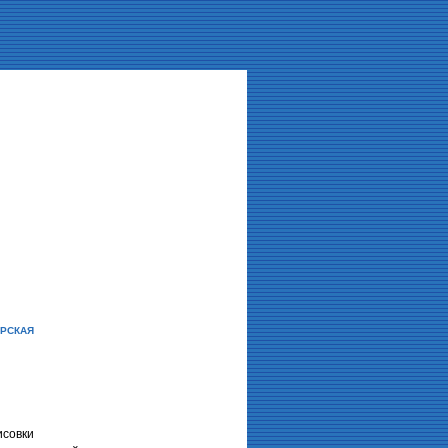
рская
я
исовки