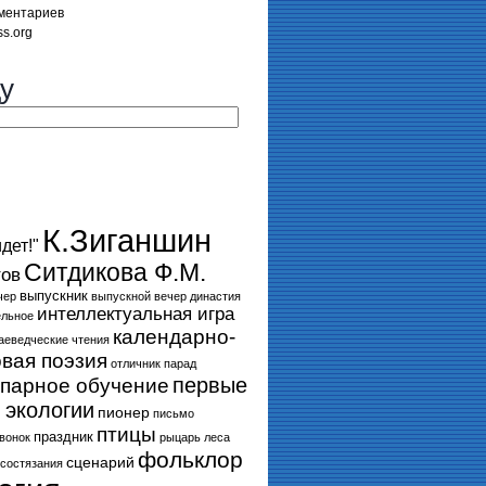
ментариев
s.org
у
К.Зиганшин
дет!"
Ситдикова Ф.М.
тов
выпускник
чер
выпускной вечер
династия
интеллектуальная игра
ельное
календарно-
аеведческие чтения
вая поэзия
отличник
парад
первые
парное обучение
 экологии
пионер
письмо
птицы
праздник
вонок
рыцарь леса
фольклор
сценарий
состязания