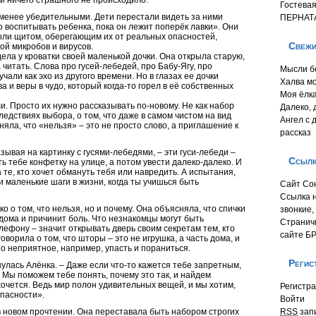
 и ничего страшного не происходило.
Гостева
 менее убедительными. Дети перестали видеть за ними
ПЕРНАТ
о воспитывать ребенка, пока он лежит поперёк лавки». Они
ыли щитом, оберегающим их от реальных опасностей,
Свежи
ой микробов и вирусов.
ела у кроватки своей маленькой дочки. Она открыла старую,
читать. Слова про гусей-лебедей, про Бабу-Ягу, про
Мысли б
али как эхо из другого времени. Но в глазах ее дочки
Халва м
 и веры в чудо, который когда-то горел в её собственных
Моя ёлка
ли. Просто их нужно рассказывать по-новому. Не как набор
Далеко, 
следствиях выбора, о том, что даже в самом чистом на вид
Ангел с 
няла, что «нельзя» – это не просто слово, а приглашение к
рассказ
зывая на картинку с гусями-лебедями, – эти гуси-лебеди –
Ссыл
ь тебе конфетку на улице, а потом увести далеко-далеко. И
а те, кто хочет обмануть тебя или навредить. А испытания,
и маленькие шаги в жизни, когда ты учишься быть
Сайт Со
Ссылка 
о о том, что нельзя, но и почему. Она объясняла, что спички
звонкие,
дома и причинит боль. Что незнакомцы могут быть
Странич
лефону – значит открывать дверь своим секретам тем, кто
сайте Б
оворила о том, что шторы – это не игрушка, а часть дома, и
то неприятное, например, упасть и пораниться.
Регис
улась Алёнка. – Даже если что-то кажется тебе запретным,
. Мы поможем тебе понять, почему это так, и найдем
хочется. Ведь мир полон удивительных вещей, и мы хотим,
Регистр
опасности».
Войти
 новом прочтении. Она переставала быть набором строгих
RSS
зап