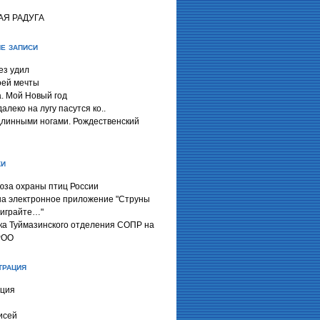
я
АЯ РАДУГА
е записи
ез удил
оей мечты
. Мой Новый год
далеко на лугу пасутся ко..
длинными ногами. Рождественский
ки
юза охраны птиц России
на электронное приложение "Струны
 играйте…"
ка Туймазинского отделения СОПР на
РОО
трация
ация
исей