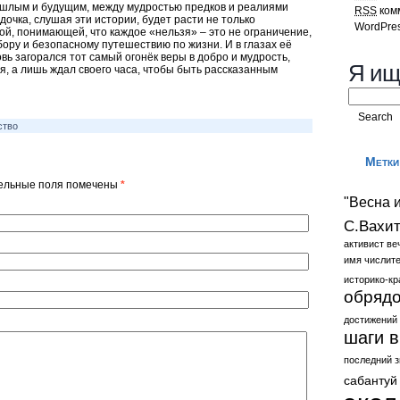
ошлым и будущим, между мудростью предков и реалиями
RSS
ком
дочка, слушая эти истории, будет расти не только
WordPres
ой, понимающей, что каждое «нельзя» – это не ограничение,
ору и безопасному путешествию по жизни. И в глазах её
новь загорался тот самый огонёк веры в добро и мудрость,
Я ищ
ся, а лишь ждал своего часа, чтобы быть рассказанным
ство
Метки
ательные поля помечены
*
"Весна и
С.Вахи
активист
ве
имя числит
историко-кр
обрядо
достижений
шаги в
последний з
сабантуй