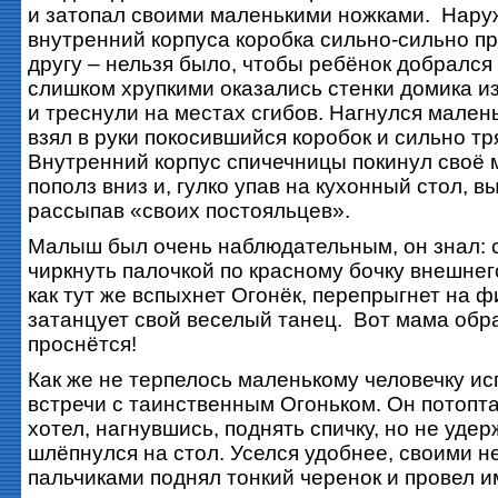
и затопал своими маленькими ножками. Нару
внутренний корпуса коробка сильно-сильно пр
другу – нельзя было, чтобы ребёнок добрался
слишком хрупкими оказались стенки домика из
и треснули на местах сгибов. Нагнулся малень
взял в руки покосившийся коробок и сильно тр
Внутренний корпус спичечницы покинул своё 
пополз вниз и, гулко упав на кухонный стол, в
рассыпав «своих постояльцев».
Малыш был очень наблюдательным, он знал: с
чиркнуть палочкой по красному бочку внешнег
как тут же вспыхнет Огонёк, перепрыгнет на ф
затанцует свой веселый танец. Вот мама обра
проснётся!
Как же не терпелось маленькому человечку ис
встречи с таинственным Огоньком. Он потопта
хотел, нагнувшись, поднять спичку, но не уде
шлёпнулся на стол. Уселся удобнее, своими 
пальчиками поднял тонкий черенок и провел и