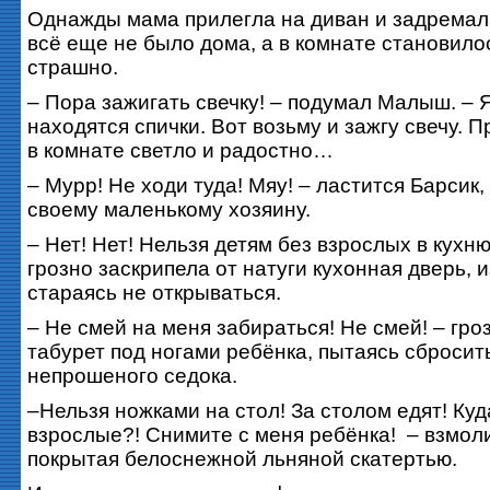
Однажды мама прилегла на диван и задремал
всё еще не было дома, а в комнате становило
страшно.
– Пора зажигать свечку! – подумал Малыш. – Я
находятся спички. Вот возьму и зажгу свечу. 
в комнате светло и радостно…
– Мурр! Не ходи туда! Мяу! – ластится Барсик,
своему маленькому хозяину.
– Нет! Нет! Нельзя детям без взрослых в кухню
грозно заскрипела от натуги кухонная дверь, и
стараясь не открываться.
– Не смей на меня забираться! Не смей! – гро
табурет под ногами ребёнка, пытаясь сбросить
непрошеного седока.
–Нельзя ножками на стол! За столом едят! Куд
взрослые?! Снимите с меня ребёнка! – взмол
покрытая белоснежной льняной скатертью.