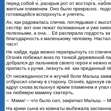
перед собой и, раскрыв рот от восторга, набл
желтым пламенем. Оно было прекрасно, подо
готовящейся вспорхнуть и улететь.
Ах, как радовалась спичка, поглядывая с высо
сестёр: вот они лежат поломанные и уже нико
полезными, а она… Её распирала гордость за 
благодарность к маленькому человеку. Настал
час»!
Не найдя, куда можно перепрыгнуть со спичеч
Огонёк побежал вниз по тонкой деревянной па
добрался до пальчиков своего героя и нежно и
припасть к ручке, лизнуть её как преданный 
От неожиданности и жгучей боли Малыш зама
отбросил спичку в сторону. Огонёк, вдохнув с
вдруг снова вспыхнул ярким пламенем и упал 
на любимую мамину скатерть.
– Мама! – что было сил, закричал Малыш. – 
На крики сына из комнаты выбежала заспанна