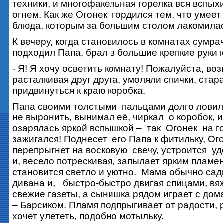
техники, и многофакельная горелка вся вспы
огнем. Как же Огонек гордился тем, что умеет
блюда, которым за большим столом лакомилас
К вечеру, когда становилось в комнатах сумра
подходил Папа, брал в большие крепкие руки 
- Я! Я хочу осветить комнату! Пожалуйста, воз
расталкивая друг друга, умоляли спички, стар
придвинуться к краю коробка.
Папа своими толстыми пальцами долго ловил 
не выронить, вынимал её, чиркал о коробок, и
озарялась яркой вспышкой – так Огонек на г
зажигался! Поднесет его Папа к фитильку, Ог
перепрыгнет на восковую свечу, устроится у
и, весело потрескивая, запылает ярким пламе
становится светло и уютно. Мама обычно сад
дивана и, быстро-быстро двигая спицами, вяж
свежие газеты, а сынишка рядом играет с д
– Барсиком. Пламя подпрыгивает от радости, 
хочет улететь, подобно мотыльку.