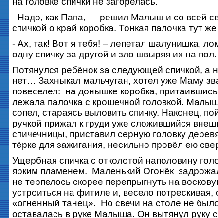
на головке спички не загорелась.
- Надо, как Папа, — решил Малыш и со всей с
спичкой о край коробка. Тонкая палочка тут ж
- Ах, так! Вот я тебя! – лепетал шалунишка, ло
одну спичку за другой и зло швыряя их на пол.
Потянулся ребёнок за следующей спичкой, а н
нет… Захныкал мальчуган, хотел уже Маму зва
повеселел: на донышке коробка, притаившись 
лежала палочка с крошечной головкой. Малыш
сопел, стараясь выловить спичку. Наконец, по
ручкой прижал к груди уже сложившийся внеш
спичечницы, приставил серную головку деревя
тёрке для зажигания, несильно провёл ею свер
Ущербная спичка с отколотой наполовину гол
ярким пламенем. Маленький Огонёк задрожал
не терпелось скорее перепрыгнуть на воскову
устроиться на фитиле и, весело потрескивая,
«огненный танец». Но свечи на столе не было
оставалась в руке Малыша. Он вытянул руку с