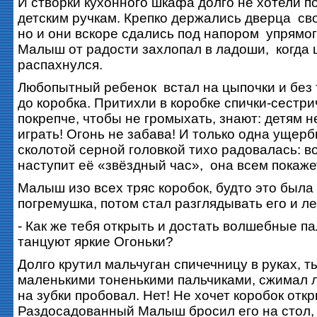
И створки кухонного шкафа долго не хотели п
детским ручкам. Крепко держались дверца с
но и они вскоре сдались под напором упрямо
Малыш от радости захлопал в ладоши, когда 
распахнулся.
Любопытный ребенок встал на цыпочки и без 
до коробка. Притихли в коробке спички-сестри
покрепче, чтобы не громыхать, знают: детям н
играть! Огонь не забава! И только одна ущерб
сколотой серной головкой тихо радовалась: во
наступит её «звёздный час», она всем покажет
Малыш изо всех тряс коробок, будто это была
погремушка, потом стал разглядывать его и ле
- Как же тебя открыть и достать волшебные па
танцуют яркие Огоньки?
Долго крутил мальчуган спичечницу в руках, т
маленькими тоненькими пальчиками, сжимал 
на зубки пробовал. Нет! Не хочет коробок отк
Раздосадованный Малыш бросил его на стол, 