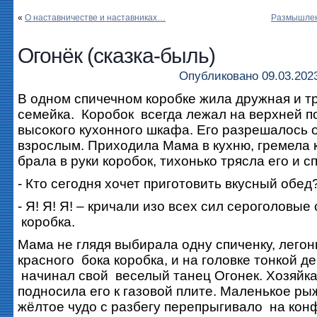
«
О наставничестве и наставниках…
Размышлен
Огонёк (cказка-быль)
Опубликовано
09.03.202
В одном спичечном коробке жила дружная и 
семейка. Коробок всегда лежал на верхней п
высокого кухонного шкафа. Его разрешалось 
взрослым. Приходила Мама в кухню, гремела
брала в руки коробок, тихонько трясла его и 
- Кто сегодня хочет приготовить вкусный обед
- Я! Я! Я! – кричали изо всех сил сероголовые
коробка.
Мама не глядя выбирала одну спиченку, легон
красного бока коробка, и на головке тонкой д
начинал свой веселый танец Огонек. Хозяйк
подносила его к газовой плите. Маленькое ры
жёлтое чудо с разбегу перепрыгивало на кон